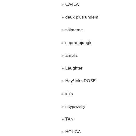
CA4LA
deux plus undemi
soimeme
sopranojungle
amplis
Laughter
Hey! Mrs ROSE
im's
nityjewelry
TAN
HOUGA