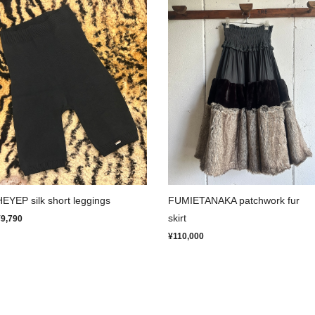
HEYEP silk short leggings
FUMIETANAKA patchwork fur
skirt
¥9,790
¥110,000