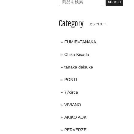
search
Category
カテゴリー
FUMIE=TANAKA
Chika Kisada
tanaka daisuke
PONTI
77circa
VIVIANO
AKIKO AOKI
PERVERZE