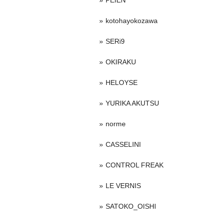
PEIEN
kotohayokozawa
SERi9
OKIRAKU
HELOYSE
YURIKA AKUTSU
norme
CASSELINI
CONTROL FREAK
LE VERNIS
SATOKO_OISHI