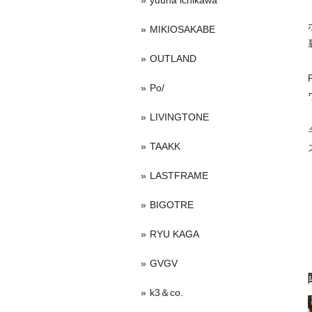
yuuna ichikawa
MIKIOSAKABE
OUTLAND
Po/
LIVINGTONE
TAAKK
LASTFRAME
BIGOTRE
RYU KAGA
GVGV
k3＆co.