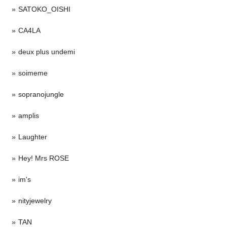
SATOKO_OISHI
CA4LA
deux plus undemi
soimeme
sopranojungle
amplis
Laughter
Hey! Mrs ROSE
im's
nityjewelry
TAN