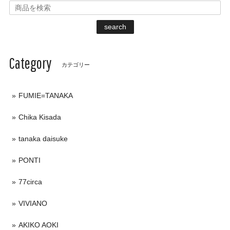
search
Category
カテゴリー
FUMIE=TANAKA
Chika Kisada
tanaka daisuke
PONTI
77circa
VIVIANO
AKIKO AOKI