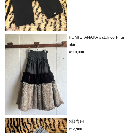
FUMIETANAKA patchwork fur
skirt
¥110,000
S様専用
¥12,980