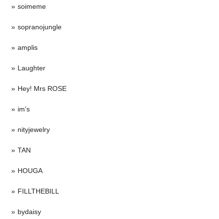
soimeme
sopranojungle
amplis
Laughter
Hey! Mrs ROSE
im's
nityjewelry
TAN
HOUGA
FILLTHEBILL
bydaisy