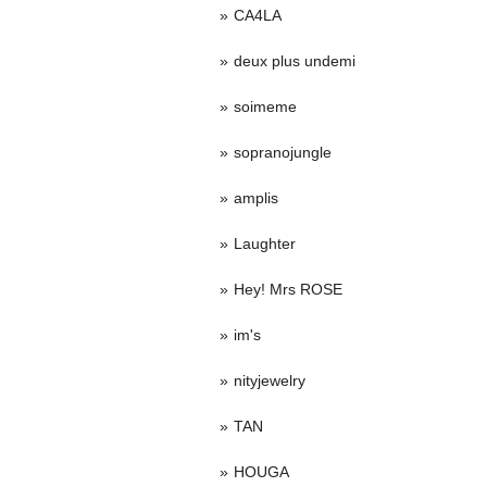
CA4LA
deux plus undemi
soimeme
sopranojungle
amplis
Laughter
Hey! Mrs ROSE
im's
nityjewelry
TAN
HOUGA