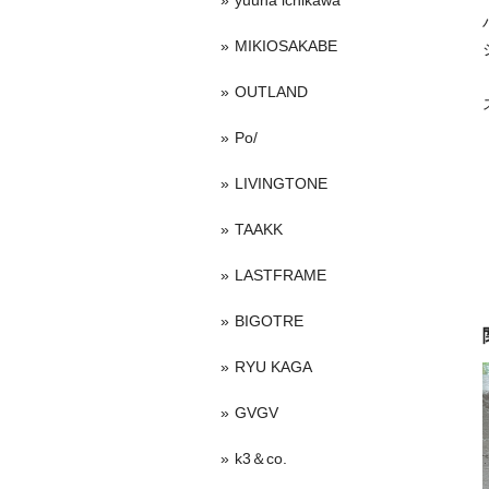
yuuna ichikawa
MIKIOSAKABE
OUTLAND
Po/
LIVINGTONE
TAAKK
LASTFRAME
BIGOTRE
RYU KAGA
GVGV
k3＆co.