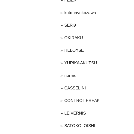
PEIEN
kotohayokozawa
SERi9
OKIRAKU
HELOYSE
YURIKA AKUTSU
norme
CASSELINI
CONTROL FREAK
LE VERNIS
SATOKO_OISHI