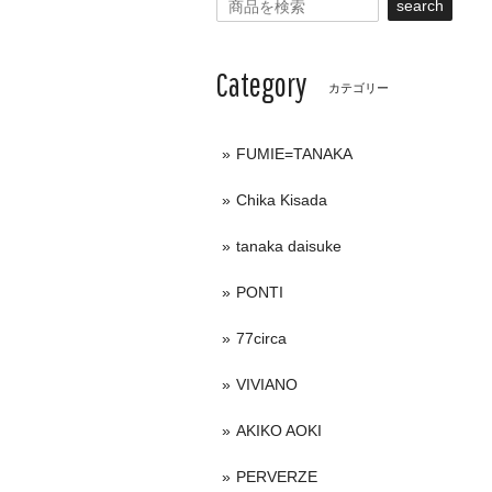
search
Category
カテゴリー
FUMIE=TANAKA
Chika Kisada
tanaka daisuke
PONTI
77circa
VIVIANO
AKIKO AOKI
PERVERZE