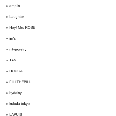
amplis
Laughter
Hey! Mrs ROSE
im's
nityjewelry
TAN
HOUGA
FILLTHEBILL
bydaisy
kukulu tokyo
LAPUIS