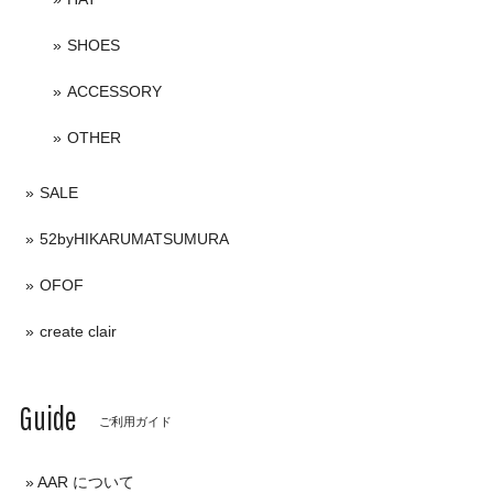
SHOES
ACCESSORY
OTHER
SALE
52byHIKARUMATSUMURA
OFOF
create clair
Guide
ご利用ガイド
AAR について