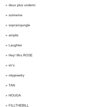
deux plus undemi
soimeme
sopranojungle
amplis
Laughter
Hey! Mrs ROSE
im's
nityjewelry
TAN
HOUGA
FILLTHEBILL