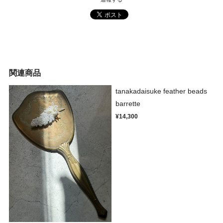
関連商品
tanakadaisuke feather beads
barrette
¥14,300