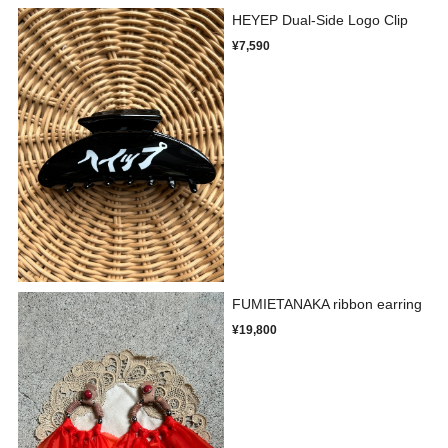
HEYEP Dual-Side Logo Clip
¥7,590
FUMIETANAKA ribbon earring
¥19,800