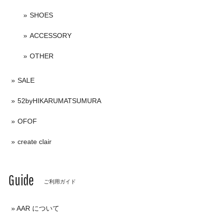
SHOES
ACCESSORY
OTHER
SALE
52byHIKARUMATSUMURA
OFOF
create clair
Guide
ご利用ガイド
AAR について