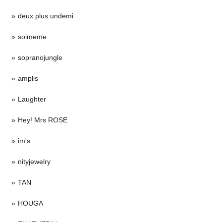
deux plus undemi
soimeme
sopranojungle
amplis
Laughter
Hey! Mrs ROSE
im's
nityjewelry
TAN
HOUGA