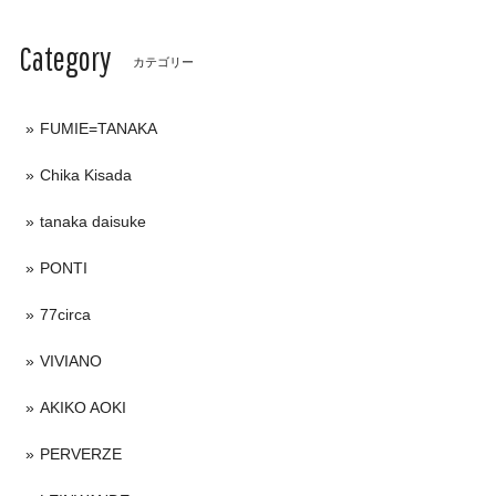
Category
カテゴリー
FUMIE=TANAKA
Chika Kisada
tanaka daisuke
PONTI
77circa
VIVIANO
AKIKO AOKI
PERVERZE