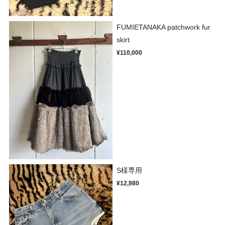
FUMIETANAKA patchwork fur
skirt
¥110,000
S様専用
¥12,980