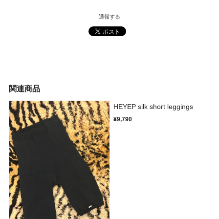
通報する
関連商品
HEYEP silk short leggings
¥9,790