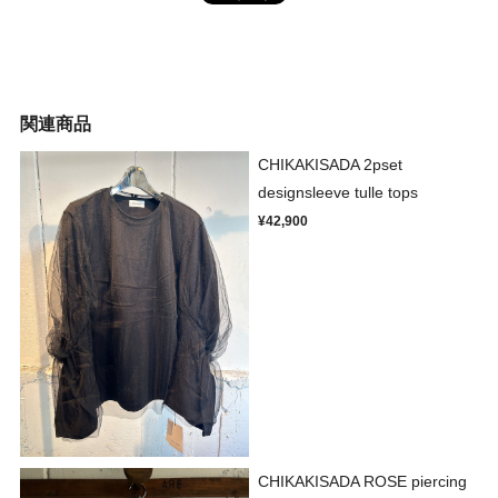
関連商品
CHIKAKISADA 2pset
designsleeve tulle tops
¥42,900
CHIKAKISADA ROSE piercing