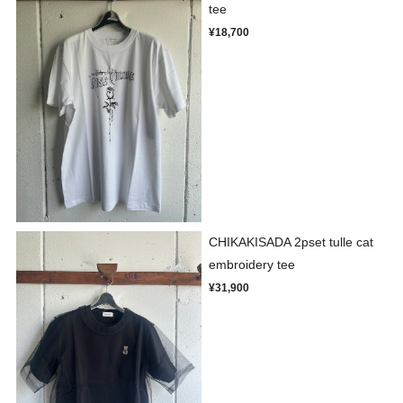
tee
¥18,700
CHIKAKISADA 2pset tulle cat
embroidery tee
¥31,900