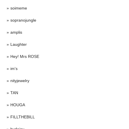
soimeme
sopranojungle
amplis
Laughter
Hey! Mrs ROSE
im's
nityjewelry
TAN
HOUGA
FILLTHEBILL
bydaisy