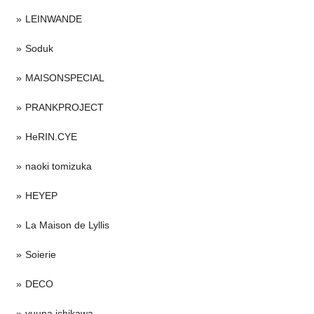
LEINWANDE
Soduk
MAISONSPECIAL
PRANKPROJECT
HeRIN.CYE
naoki tomizuka
HEYEP
La Maison de Lyllis
Soierie
DECO
yuuna ichikawa