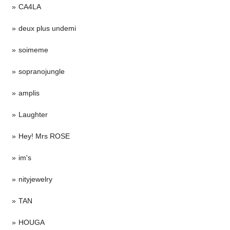
CA4LA
deux plus undemi
soimeme
sopranojungle
amplis
Laughter
Hey! Mrs ROSE
im's
nityjewelry
TAN
HOUGA