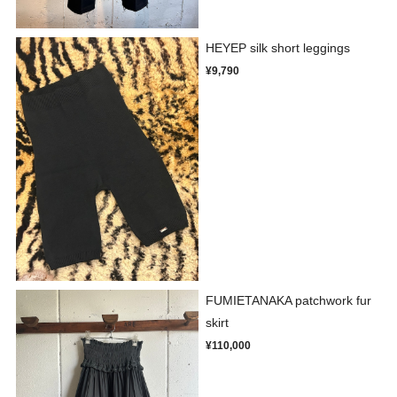
HEYEP silk short leggings
¥9,790
FUMIETANAKA patchwork fur
skirt
¥110,000