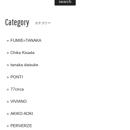
search
Category
カテゴリー
FUMIE=TANAKA
Chika Kisada
tanaka daisuke
PONTI
77circa
VIVIANO
AKIKO AOKI
PERVERZE