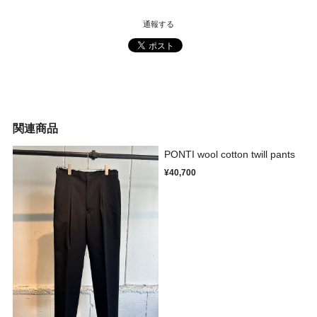
通報する
関連商品
PONTI wool cotton twill pants
¥40,700