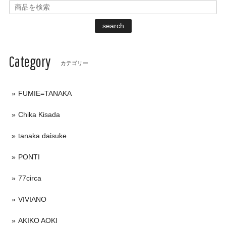
search
Category
カテゴリー
FUMIE=TANAKA
Chika Kisada
tanaka daisuke
PONTI
77circa
VIVIANO
AKIKO AOKI