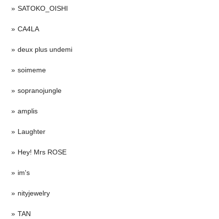
SATOKO_OISHI
CA4LA
deux plus undemi
soimeme
sopranojungle
amplis
Laughter
Hey! Mrs ROSE
im's
nityjewelry
TAN