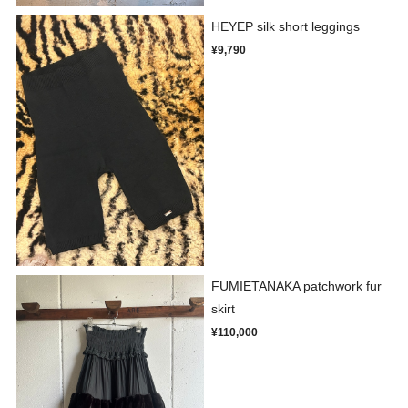
HEYEP silk short leggings
¥9,790
FUMIETANAKA patchwork fur
skirt
¥110,000