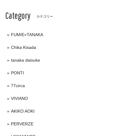
Category
カテゴリー
FUMIE=TANAKA
Chika Kisada
tanaka daisuke
PONTI
77circa
VIVIANO
AKIKO AOKI
PERVERZE