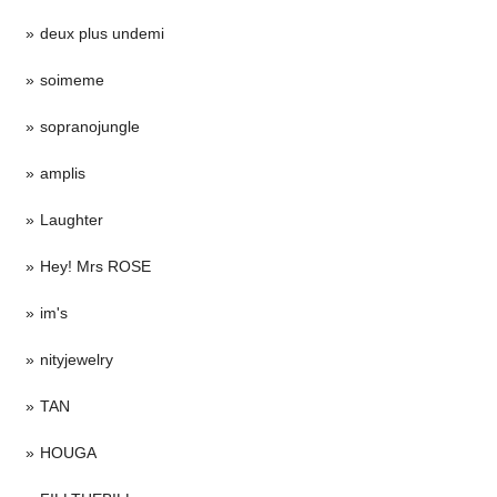
deux plus undemi
soimeme
sopranojungle
amplis
Laughter
Hey! Mrs ROSE
im's
nityjewelry
TAN
HOUGA