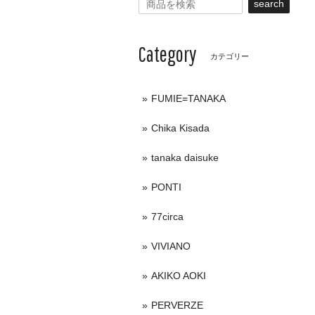
search
Category
カテゴリー
FUMIE=TANAKA
Chika Kisada
tanaka daisuke
PONTI
77circa
VIVIANO
AKIKO AOKI
PERVERZE