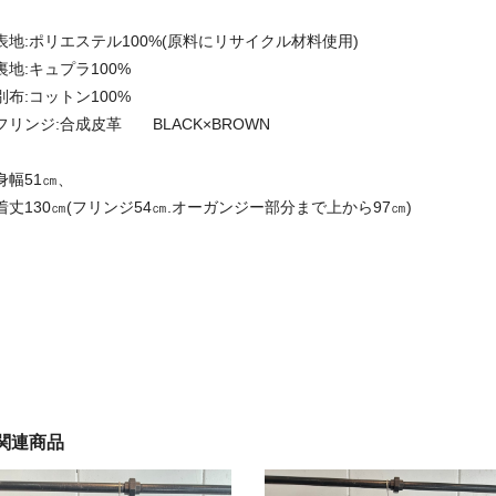
表地:ポリエステル100%(原料にリサイクル材料使用)
裏地:キュプラ100%
別布:コットン100%
フリンジ:合成皮革 BLACK×BROWN
身幅51㎝、
着丈130㎝(フリンジ54㎝.オーガンジー部分まで上から97㎝)
関連商品