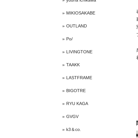
yuuna ichikawa
MIKIOSAKABE
OUTLAND
Po/
LIVINGTONE
TAAKK
LASTFRAME
BIGOTRE
RYU KAGA
GVGV
k3＆co.