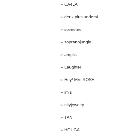
CA4LA
deux plus undemi
soimeme
sopranojungle
amplis
Laughter
Hey! Mrs ROSE
im's
nityjewelry
TAN
HOUGA