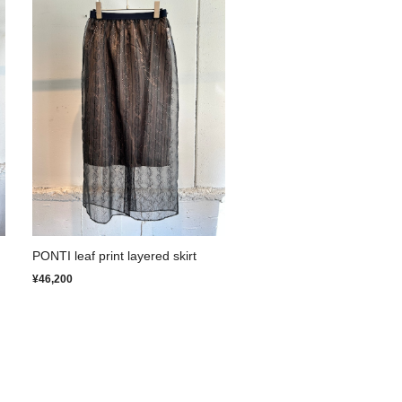
PONTI leaf print layered skirt
¥46,200