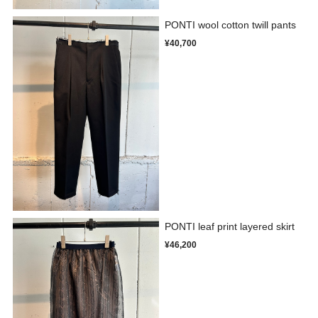
PONTI wool cotton twill pants
¥40,700
PONTI leaf print layered skirt
¥46,200