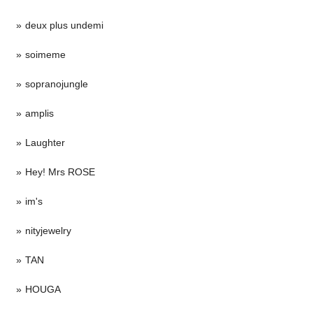
deux plus undemi
soimeme
sopranojungle
amplis
Laughter
Hey! Mrs ROSE
im's
nityjewelry
TAN
HOUGA