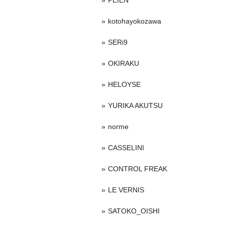
PEIEN
kotohayokozawa
SERi9
OKIRAKU
HELOYSE
YURIKA AKUTSU
norme
CASSELINI
CONTROL FREAK
LE VERNIS
SATOKO_OISHI