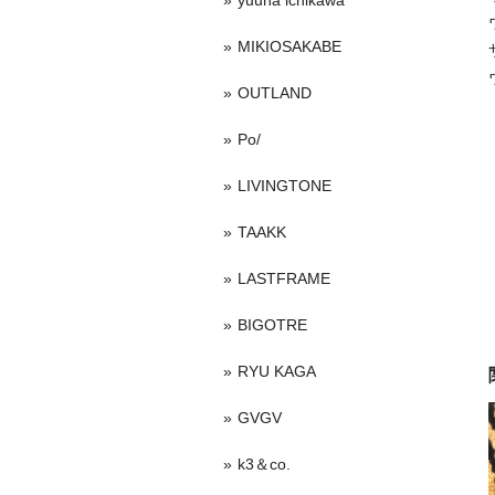
yuuna ichikawa
MIKIOSAKABE
OUTLAND
Po/
LIVINGTONE
TAAKK
LASTFRAME
BIGOTRE
RYU KAGA
GVGV
k3＆co.