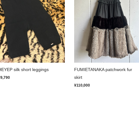
HEYEP silk short leggings
FUMIETANAKA patchwork fur
skirt
¥9,790
¥110,000