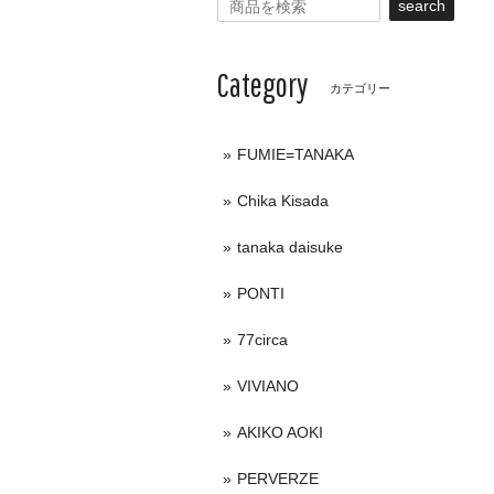
search
Category
カテゴリー
FUMIE=TANAKA
Chika Kisada
tanaka daisuke
PONTI
77circa
VIVIANO
AKIKO AOKI
PERVERZE