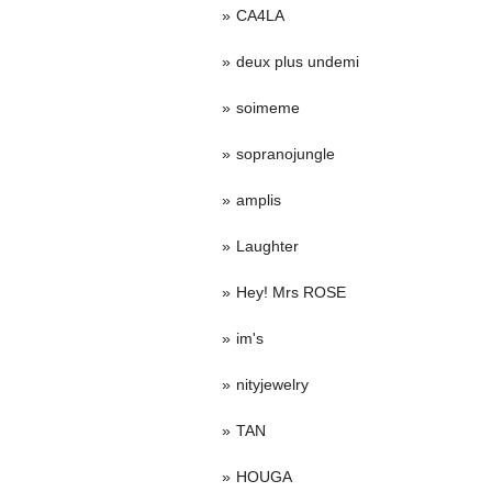
CA4LA
deux plus undemi
soimeme
sopranojungle
amplis
Laughter
Hey! Mrs ROSE
im's
nityjewelry
TAN
HOUGA