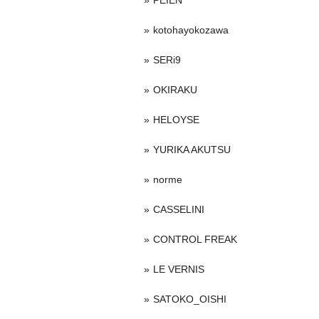
PEIEN
kotohayokozawa
SERi9
OKIRAKU
HELOYSE
YURIKA AKUTSU
norme
CASSELINI
CONTROL FREAK
LE VERNIS
SATOKO_OISHI