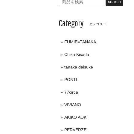
search
Category
カテゴリー
FUMIE=TANAKA
Chika Kisada
tanaka daisuke
PONTI
77circa
VIVIANO
AKIKO AOKI
PERVERZE