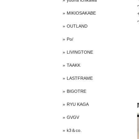
yuuna ichikawa
MIKIOSAKABE
OUTLAND
Po/
LIVINGTONE
TAAKK
LASTFRAME
BIGOTRE
RYU KAGA
GVGV
k3＆co.