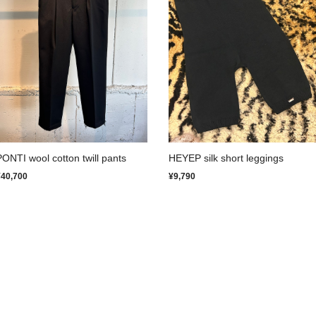
PONTI wool cotton twill pants
HEYEP silk short leggings
¥40,700
¥9,790