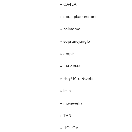
CA4LA
deux plus undemi
soimeme
sopranojungle
amplis
Laughter
Hey! Mrs ROSE
im's
nityjewelry
TAN
HOUGA