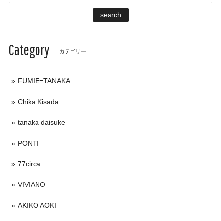
search
Category
カテゴリー
FUMIE=TANAKA
Chika Kisada
tanaka daisuke
PONTI
77circa
VIVIANO
AKIKO AOKI