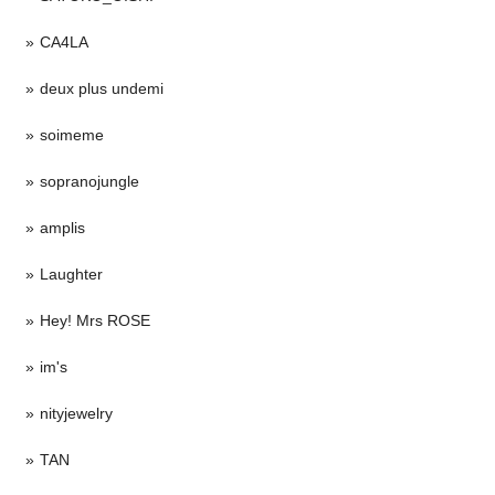
CA4LA
deux plus undemi
soimeme
sopranojungle
amplis
Laughter
Hey! Mrs ROSE
im's
nityjewelry
TAN