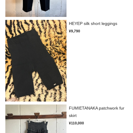
HEYEP silk short leggings
¥9,790
FUMIETANAKA patchwork fur
skirt
¥110,000