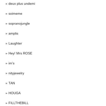
deux plus undemi
soimeme
sopranojungle
amplis
Laughter
Hey! Mrs ROSE
im's
nityjewelry
TAN
HOUGA
FILLTHEBILL