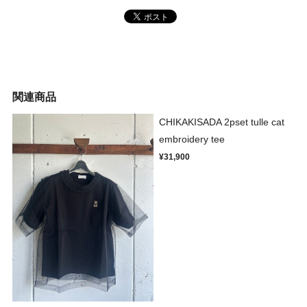
関連商品
CHIKAKISADA 2pset tulle cat
embroidery tee
¥31,900