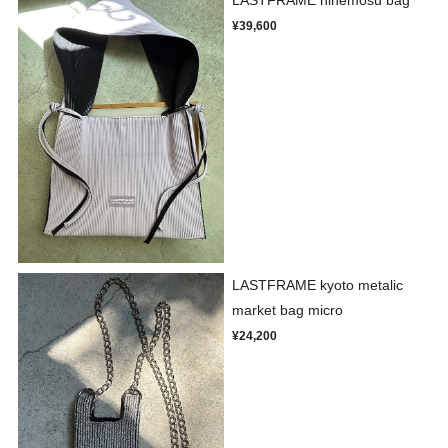
LASTFRAME hinemosu bag
¥39,600
LASTFRAME kyoto metalic
market bag micro
¥24,200