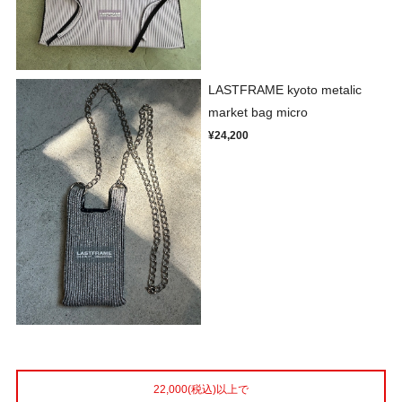
LASTFRAME kyoto metalic
market bag micro
¥24,200
22,000(税込)以上で