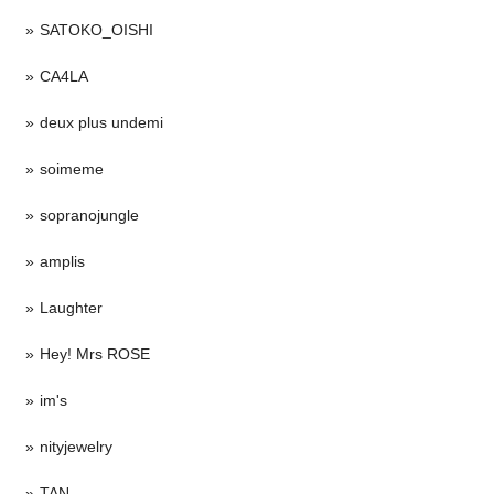
SATOKO_OISHI
CA4LA
deux plus undemi
soimeme
sopranojungle
amplis
Laughter
Hey! Mrs ROSE
im's
nityjewelry
TAN