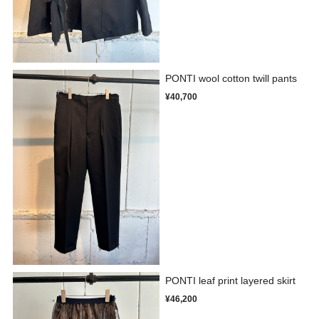
PONTI wool cotton twill pants
¥40,700
PONTI leaf print layered skirt
¥46,200