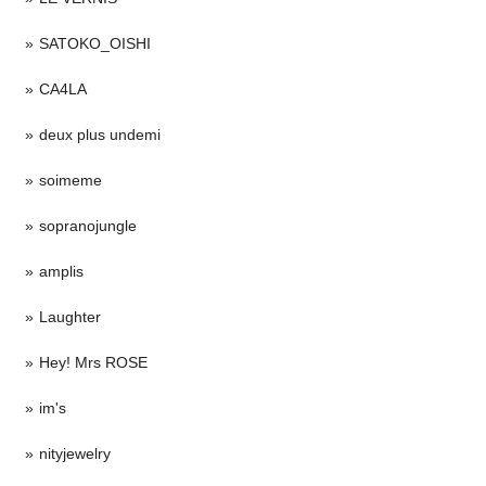
SATOKO_OISHI
CA4LA
deux plus undemi
soimeme
sopranojungle
amplis
Laughter
Hey! Mrs ROSE
im's
nityjewelry