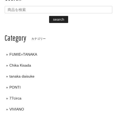
search
Category
カテゴリー
FUMIE=TANAKA
Chika Kisada
tanaka daisuke
PONTI
77circa
VIVIANO