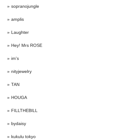
sopranojungle
amplis
Laughter
Hey! Mrs ROSE
im's
nityjewelry
TAN
HOUGA
FILLTHEBILL
bydaisy
kukulu tokyo