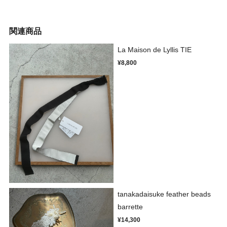
関連商品
La Maison de Lyllis TIE
¥8,800
tanakadaisuke feather beads
barrette
¥14,300