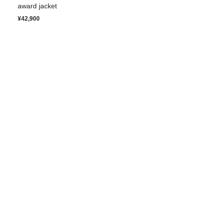
award jacket
¥42,900