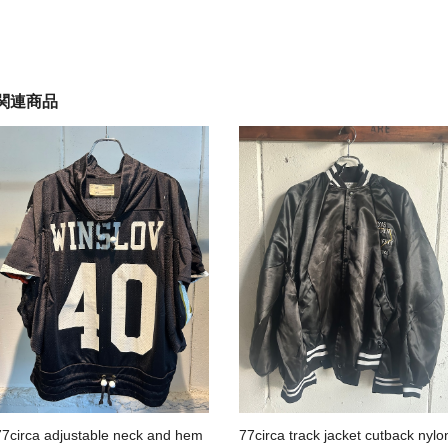
関連商品
77circa adjustable neck and hem
77circa track jacket cutback nylo