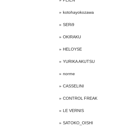
PEIEN
kotohayokozawa
SERi9
OKIRAKU
HELOYSE
YURIKA AKUTSU
norme
CASSELINI
CONTROL FREAK
LE VERNIS
SATOKO_OISHI