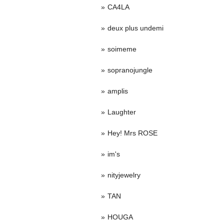
CA4LA
deux plus undemi
soimeme
sopranojungle
amplis
Laughter
Hey! Mrs ROSE
im's
nityjewelry
TAN
HOUGA