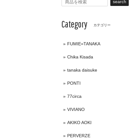
search
Category
カテゴリー
FUMIE=TANAKA
Chika Kisada
tanaka daisuke
PONTI
77circa
VIVIANO
AKIKO AOKI
PERVERZE