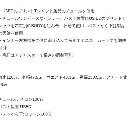
・USEDのプリントTシャツと製品のチュールを使用
・チュールワンピースなインナー、バスト位置にUS EDのプリントT
シャツを左右別のBODYを組み合 わせて使用、バストから下は製品
の天竺を使用
・インナー左右裾を内側に織り込んで留めてミニス カート丈を調整
可能
・肩紐はアジャスターで長さの調整可能
着丈120㎝、身幅47.5㎝、ウエスト48.3㎝、裾幅233.5㎝、スカート丈
96㎝
チュール:ナイロン100%
バスト位置:USED
バストから下:コットン100%