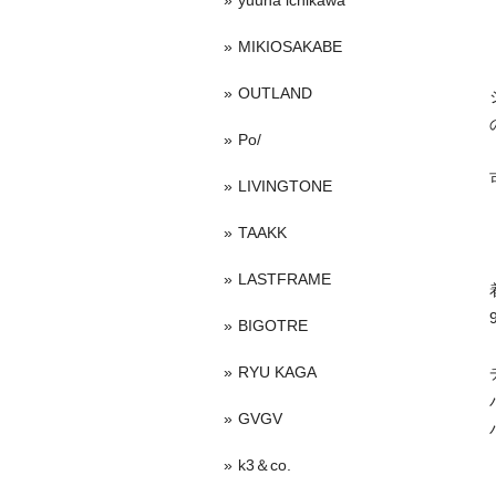
yuuna ichikawa
MIKIOSAKABE
OUTLAND
Po/
LIVINGTONE
TAAKK
LASTFRAME
BIGOTRE
RYU KAGA
GVGV
k3＆co.