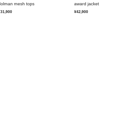
dolman mesh tops
award jacket
¥31,900
¥42,900