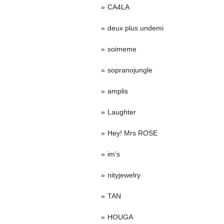
CA4LA
deux plus undemi
soimeme
sopranojungle
amplis
Laughter
Hey! Mrs ROSE
im's
nityjewelry
TAN
HOUGA