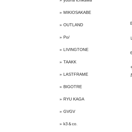
yuuna ichikawa
MIKIOSAKABE
OUTLAND
Po/
LIVINGTONE
TAAKK
LASTFRAME
BIGOTRE
RYU KAGA
GVGV
k3＆co.