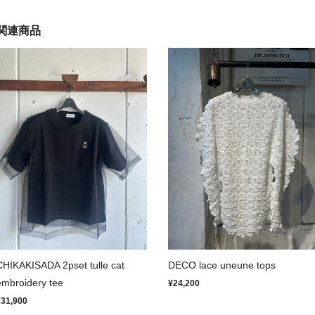
関連商品
CHIKAKISADA 2pset tulle cat
DECO lace uneune tops
embroidery tee
¥24,200
¥31,900