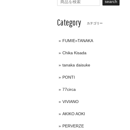
search
Category
カテゴリー
FUMIE=TANAKA
Chika Kisada
tanaka daisuke
PONTI
77circa
VIVIANO
AKIKO AOKI
PERVERZE