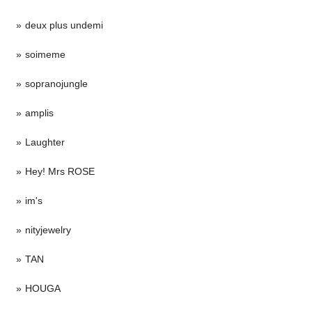
deux plus undemi
soimeme
sopranojungle
amplis
Laughter
Hey! Mrs ROSE
im's
nityjewelry
TAN
HOUGA