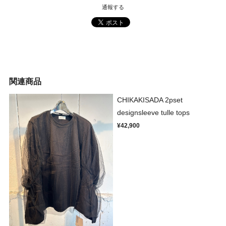
通報する
関連商品
CHIKAKISADA 2pset
designsleeve tulle tops
¥42,900