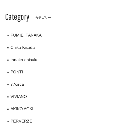
Category
カテゴリー
FUMIE=TANAKA
Chika Kisada
tanaka daisuke
PONTI
77circa
VIVIANO
AKIKO AOKI
PERVERZE