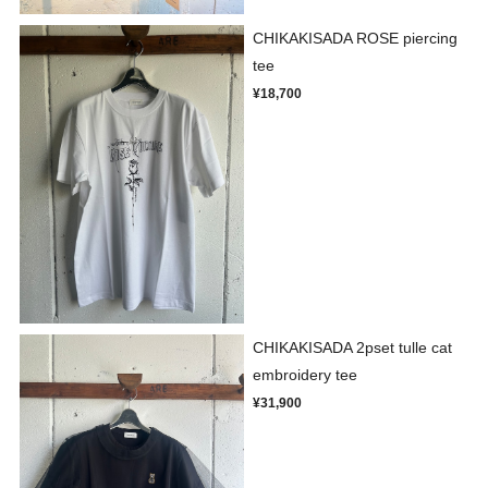
CHIKAKISADA ROSE piercing
tee
¥18,700
CHIKAKISADA 2pset tulle cat
embroidery tee
¥31,900