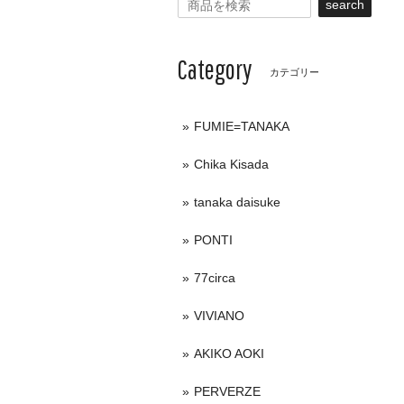
search
Category
カテゴリー
FUMIE=TANAKA
Chika Kisada
tanaka daisuke
PONTI
77circa
VIVIANO
AKIKO AOKI
PERVERZE