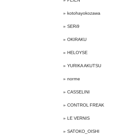
PEIEN
kotohayokozawa
SERi9
OKIRAKU
HELOYSE
YURIKA AKUTSU
norme
CASSELINI
CONTROL FREAK
LE VERNIS
SATOKO_OISHI