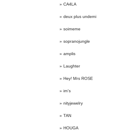
CA4LA
deux plus undemi
soimeme
sopranojungle
amplis
Laughter
Hey! Mrs ROSE
im's
nityjewelry
TAN
HOUGA