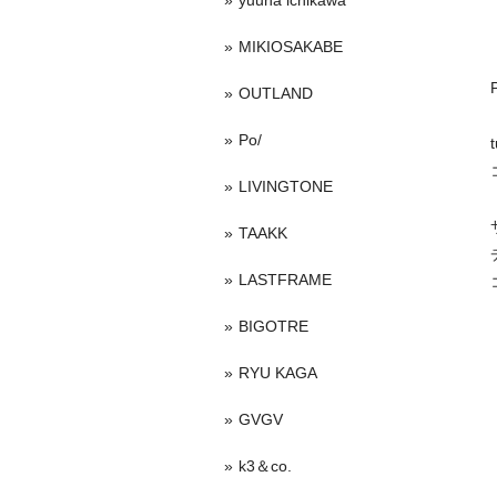
yuuna ichikawa
MIKIOSAKABE
OUTLAND
Po/
LIVINGTONE
TAAKK
LASTFRAME
BIGOTRE
RYU KAGA
GVGV
k3＆co.