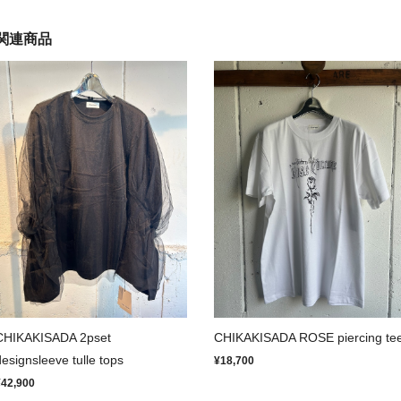
関連商品
CHIKAKISADA 2pset
CHIKAKISADA ROSE piercing te
designsleeve tulle tops
¥18,700
¥42,900