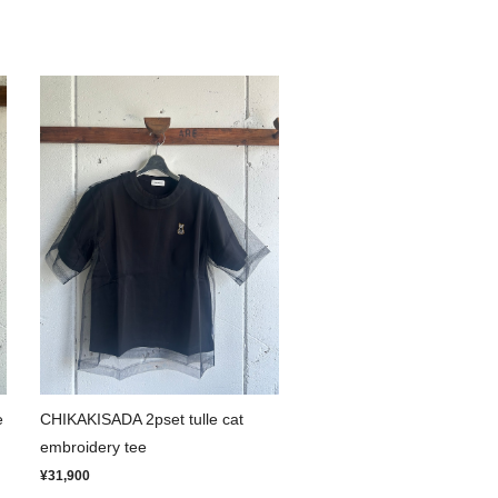
e
CHIKAKISADA 2pset tulle cat
embroidery tee
¥31,900