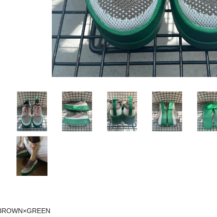
BROWN×GREEN