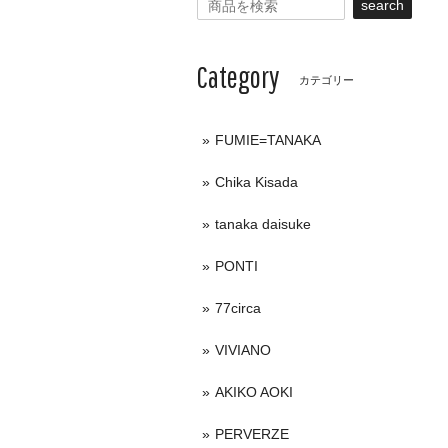
search
Category
カテゴリー
FUMIE=TANAKA
Chika Kisada
tanaka daisuke
PONTI
77circa
VIVIANO
AKIKO AOKI
PERVERZE