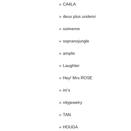
CA4LA
deux plus undemi
soimeme
sopranojungle
amplis
Laughter
Hey! Mrs ROSE
im's
nityjewelry
TAN
HOUGA