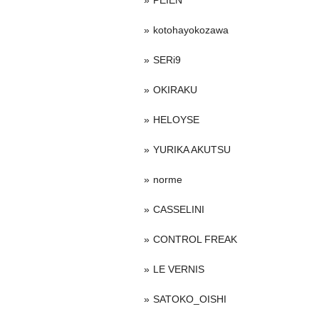
PEIEN
kotohayokozawa
SERi9
OKIRAKU
HELOYSE
YURIKA AKUTSU
norme
CASSELINI
CONTROL FREAK
LE VERNIS
SATOKO_OISHI