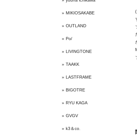
yuuna ichikawa
MIKIOSAKABE
OUTLAND
Po/
LIVINGTONE
TAAKK
LASTFRAME
BIGOTRE
RYU KAGA
GVGV
k3＆co.