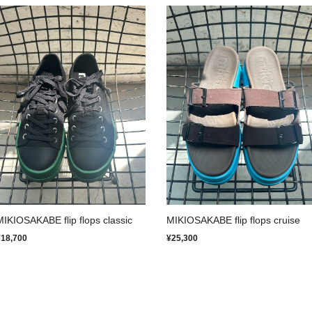
MIKIOSAKABE flip flops classic
MIKIOSAKABE flip flops cruise
¥18,700
¥25,300