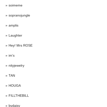
soimeme
sopranojungle
amplis
Laughter
Hey! Mrs ROSE
im's
nityjewelry
TAN
HOUGA
FILLTHEBILL
bydaisy