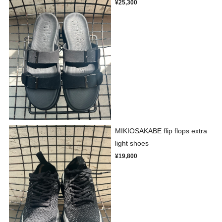
¥25,300
MIKIOSAKABE flip flops extra
light shoes
¥19,800