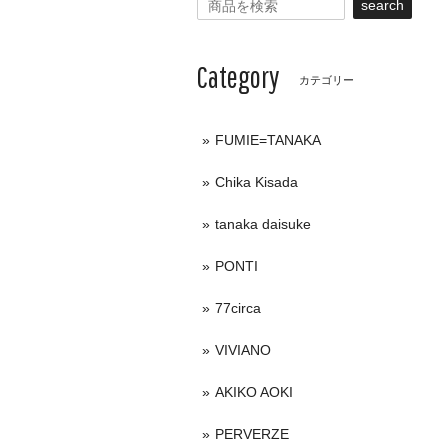
search
Category
カテゴリー
FUMIE=TANAKA
Chika Kisada
tanaka daisuke
PONTI
77circa
VIVIANO
AKIKO AOKI
PERVERZE