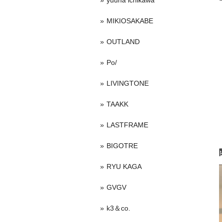
yuuna ichikawa
MIKIOSAKABE
OUTLAND
Po/
LIVINGTONE
TAAKK
LASTFRAME
BIGOTRE
RYU KAGA
GVGV
k3＆co.