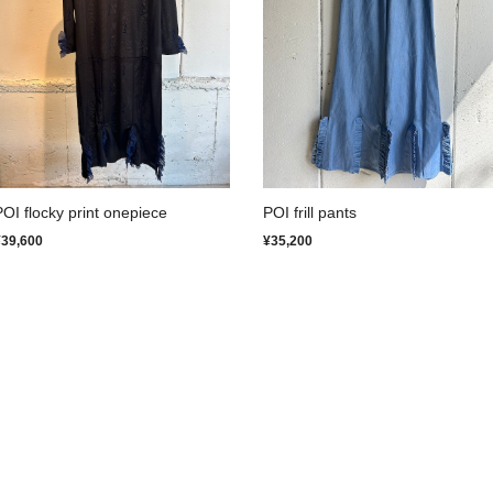
POI flocky print onepiece
POI frill pants
¥39,600
¥35,200