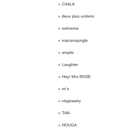
CA4LA
deux plus undemi
soimeme
sopranojungle
amplis
Laughter
Hey! Mrs ROSE
im's
nityjewelry
TAN
HOUGA