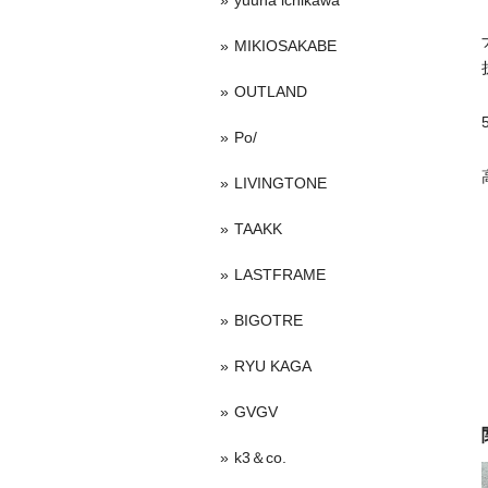
yuuna ichikawa
MIKIOSAKABE
OUTLAND
Po/
LIVINGTONE
TAAKK
LASTFRAME
BIGOTRE
RYU KAGA
GVGV
k3＆co.