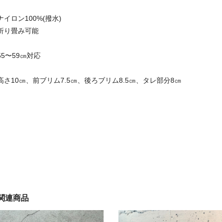
ナイロン100%(撥水)
折り畳み可能
55〜59㎝対応
高さ10㎝、前ブリム7.5㎝、後ろブリム8.5㎝、タレ部分8㎝
関連商品