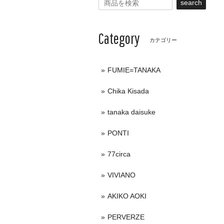
search
Category
カテゴリー
FUMIE=TANAKA
Chika Kisada
tanaka daisuke
PONTI
77circa
VIVIANO
AKIKO AOKI
PERVERZE