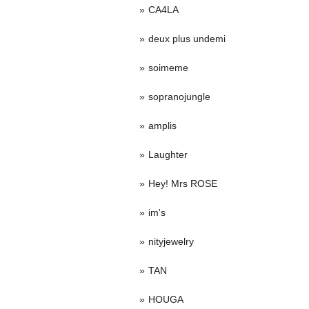
CA4LA
deux plus undemi
soimeme
sopranojungle
amplis
Laughter
Hey! Mrs ROSE
im's
nityjewelry
TAN
HOUGA