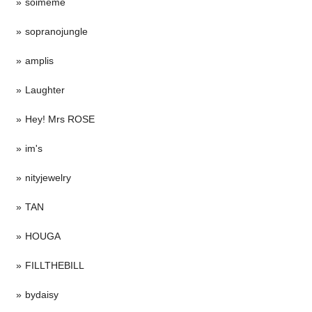
soimeme
sopranojungle
amplis
Laughter
Hey! Mrs ROSE
im's
nityjewelry
TAN
HOUGA
FILLTHEBILL
bydaisy