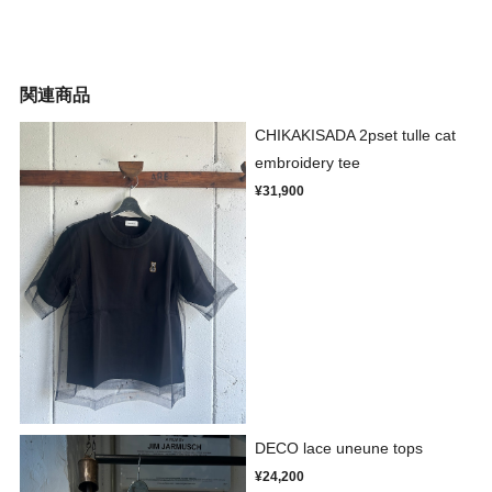
関連商品
CHIKAKISADA 2pset tulle cat
embroidery tee
¥31,900
DECO lace uneune tops
¥24,200