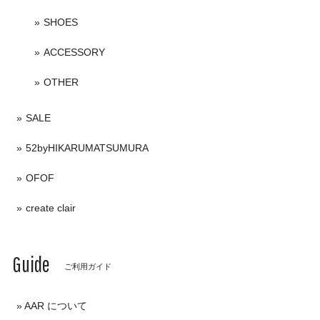
SHOES
ACCESSORY
OTHER
SALE
52byHIKARUMATSUMURA
OFOF
create clair
Guide
ご利用ガイド
AAR について