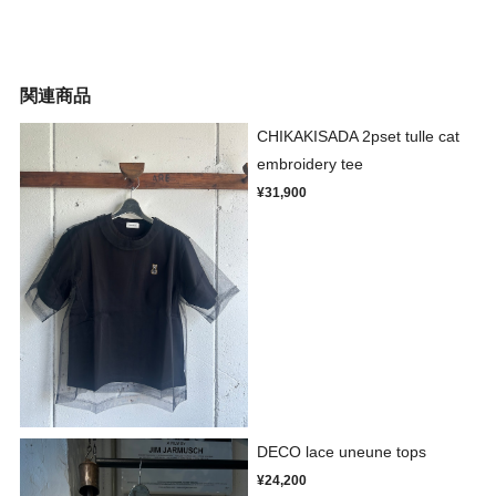
関連商品
CHIKAKISADA 2pset tulle cat
embroidery tee
¥31,900
DECO lace uneune tops
¥24,200