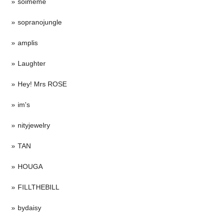
soimeme
sopranojungle
amplis
Laughter
Hey! Mrs ROSE
im's
nityjewelry
TAN
HOUGA
FILLTHEBILL
bydaisy