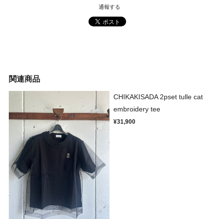
通報する
関連商品
CHIKAKISADA 2pset tulle cat
embroidery tee
¥31,900