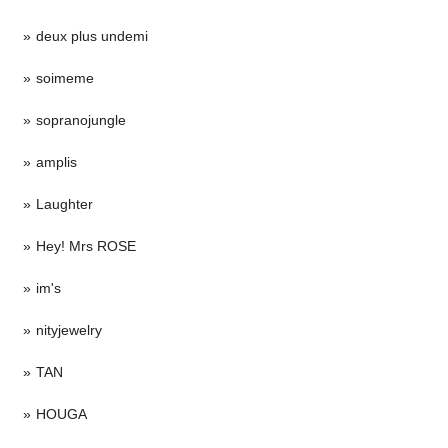
deux plus undemi
soimeme
sopranojungle
amplis
Laughter
Hey! Mrs ROSE
im's
nityjewelry
TAN
HOUGA