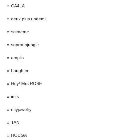
CA4LA
deux plus undemi
soimeme
sopranojungle
amplis
Laughter
Hey! Mrs ROSE
im's
nityjewelry
TAN
HOUGA