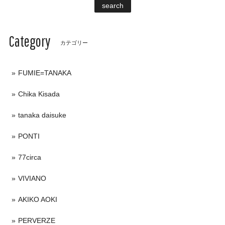
search
Category
カテゴリー
FUMIE=TANAKA
Chika Kisada
tanaka daisuke
PONTI
77circa
VIVIANO
AKIKO AOKI
PERVERZE