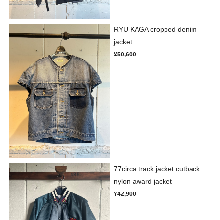
RYU KAGA cropped denim
jacket
¥50,600
77circa track jacket cutback
nylon award jacket
¥42,900