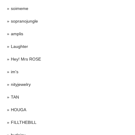
soimeme
sopranojungle
amplis
Laughter
Hey! Mrs ROSE
im's
nityjewelry
TAN
HOUGA
FILLTHEBILL
bydaisy