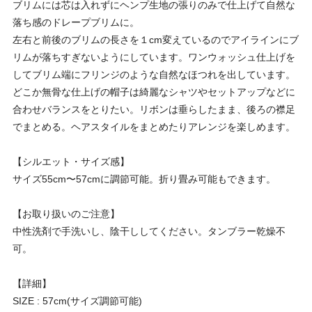
ブリムには芯は入れずにヘンプ生地の張りのみで仕上げて自然な
落ち感のドレープブリムに。
左右と前後のブリムの長さを１cm変えているのでアイラインにブ
リムが落ちすぎないようにしています。ワンウォッシュ仕上げを
してブリム端にフリンジのような自然なほつれを出しています。
どこか無骨な仕上げの帽子は綺麗なシャツやセットアップなどに
合わせバランスをとりたい。リボンは垂らしたまま、後ろの襟足
でまとめる。ヘアスタイルをまとめたりアレンジを楽しめます。
【シルエット・サイズ感】
サイズ55cm〜57cmに調節可能。折り畳み可能もできます。
【お取り扱いのご注意】
中性洗剤で手洗いし、陰干ししてください。タンブラー乾燥不
可。
【詳細】
SIZE : 57cm(サイズ調節可能)