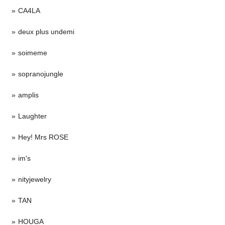
CA4LA
deux plus undemi
soimeme
sopranojungle
amplis
Laughter
Hey! Mrs ROSE
im's
nityjewelry
TAN
HOUGA