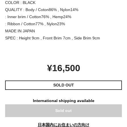
COLOR : BLACK
QUALITY : Body / Coton86% , Nylon14%
: Inner brim / Cotton76% , Hemp24%
: Ribbon / Cotton77% , Nylon23%
MADE IN JAPAN
SPEC : Height 9cm , Front Brim 7cm , Side Brim 9cm
¥16,500
SOLD OUT
International shipping available
Sold out
日本国内にお住まいの方向け