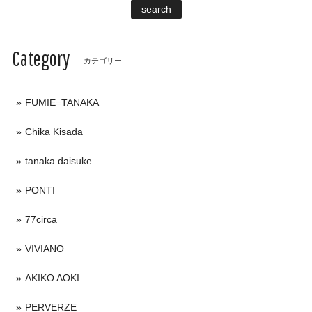
search
Category
カテゴリー
FUMIE=TANAKA
Chika Kisada
tanaka daisuke
PONTI
77circa
VIVIANO
AKIKO AOKI
PERVERZE