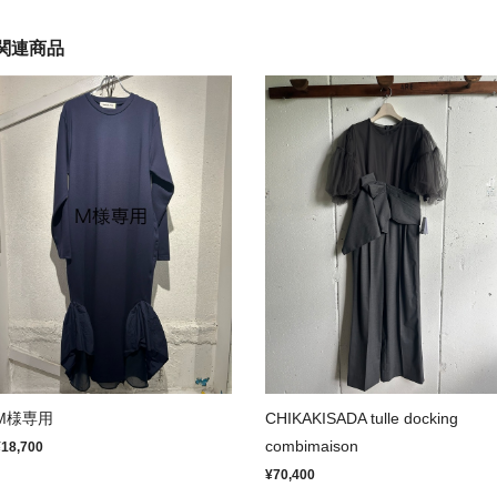
関連商品
M様専用
CHIKAKISADA tulle docking
combimaison
¥18,700
¥70,400