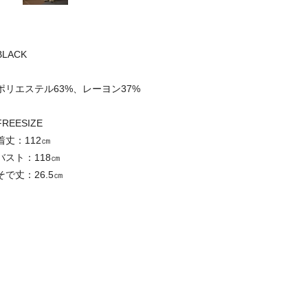
BLACK
ポリエステル63%、レーヨン37%
FREESIZE
着丈：112㎝
バスト：118㎝
そで丈：26.5㎝