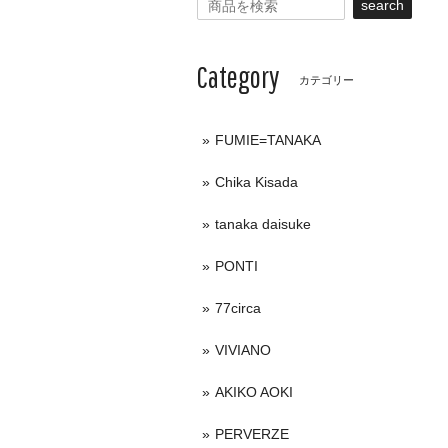
search
Category
カテゴリー
FUMIE=TANAKA
Chika Kisada
tanaka daisuke
PONTI
77circa
VIVIANO
AKIKO AOKI
PERVERZE