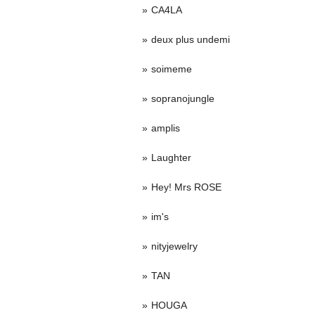
CA4LA
deux plus undemi
soimeme
sopranojungle
amplis
Laughter
Hey! Mrs ROSE
im's
nityjewelry
TAN
HOUGA