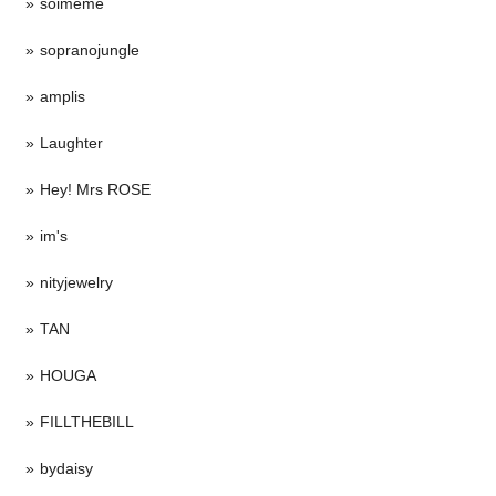
soimeme
sopranojungle
amplis
Laughter
Hey! Mrs ROSE
im's
nityjewelry
TAN
HOUGA
FILLTHEBILL
bydaisy