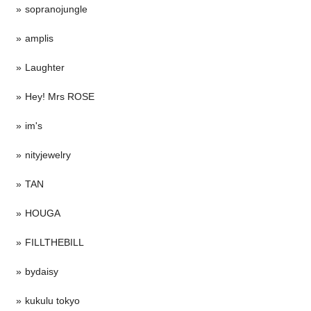
sopranojungle
amplis
Laughter
Hey! Mrs ROSE
im's
nityjewelry
TAN
HOUGA
FILLTHEBILL
bydaisy
kukulu tokyo