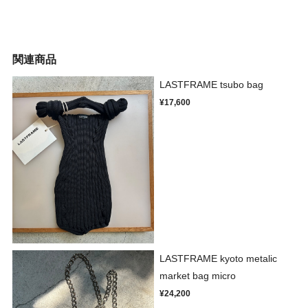
関連商品
LASTFRAME tsubo bag
¥17,600
LASTFRAME kyoto metalic
market bag micro
¥24,200