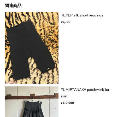
関連商品
HEYEP silk short leggings
¥9,790
FUMIETANAKA patchwork fur
skirt
¥110,000