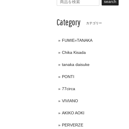
search
Category
カテゴリー
FUMIE=TANAKA
Chika Kisada
tanaka daisuke
PONTI
77circa
VIVIANO
AKIKO AOKI
PERVERZE