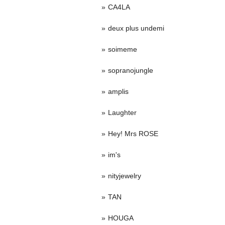
CA4LA
deux plus undemi
soimeme
sopranojungle
amplis
Laughter
Hey! Mrs ROSE
im's
nityjewelry
TAN
HOUGA