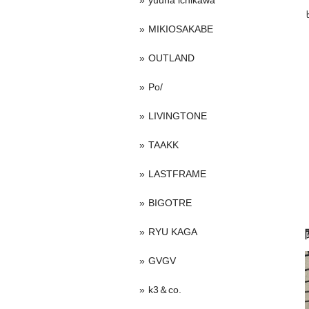
yuuna ichikawa
MIKIOSAKABE
OUTLAND
Po/
LIVINGTONE
TAAKK
LASTFRAME
BIGOTRE
RYU KAGA
GVGV
k3＆co.