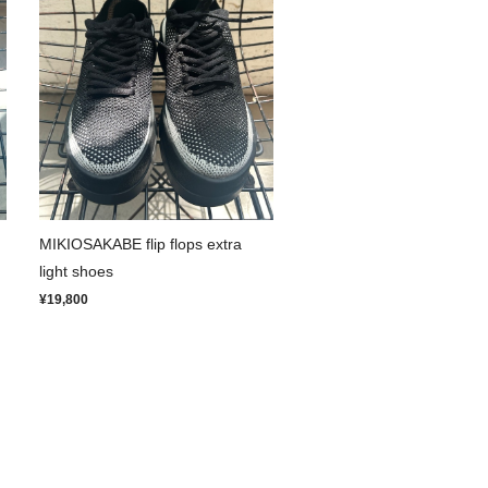
MIKIOSAKABE flip flops extra
light shoes
¥19,800