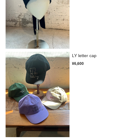
LY letter cap
¥6,600