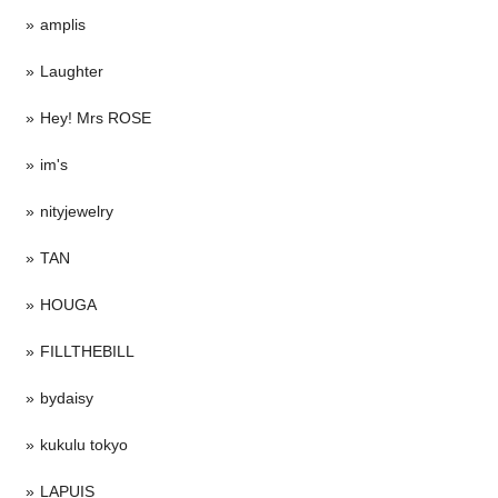
amplis
Laughter
Hey! Mrs ROSE
im's
nityjewelry
TAN
HOUGA
FILLTHEBILL
bydaisy
kukulu tokyo
LAPUIS