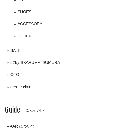
SHOES
ACCESSORY
OTHER
SALE
52byHIKARUMATSUMURA
OFOF
create clair
Guide
ご利用ガイド
AAR について