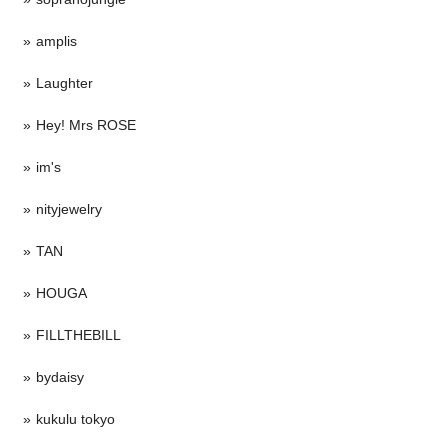
amplis
Laughter
Hey! Mrs ROSE
im's
nityjewelry
TAN
HOUGA
FILLTHEBILL
bydaisy
kukulu tokyo