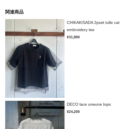
関連商品
CHIKAKISADA 2pset tulle cat
embroidery tee
¥31,900
DECO lace uneune tops
¥24,200