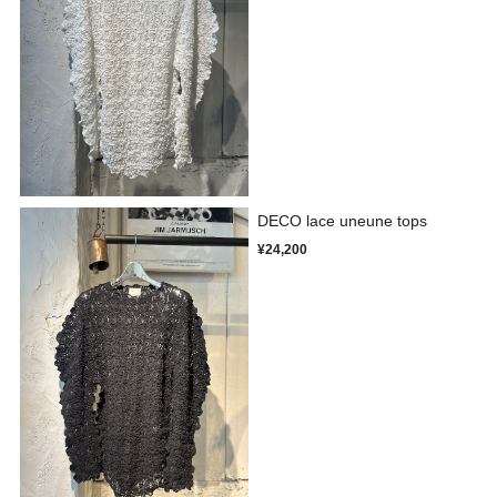
DECO lace uneune tops
¥24,200