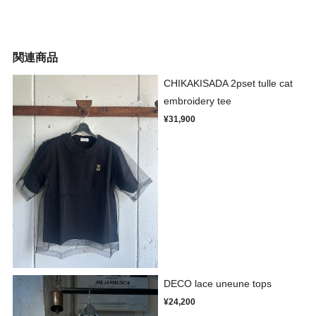
関連商品
CHIKAKISADA 2pset tulle cat
embroidery tee
¥31,900
DECO lace uneune tops
¥24,200