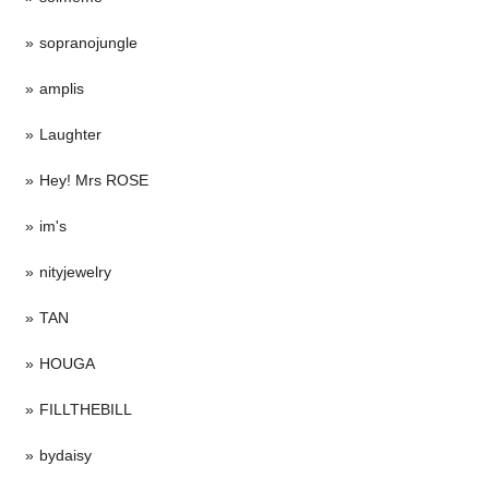
sopranojungle
amplis
Laughter
Hey! Mrs ROSE
im's
nityjewelry
TAN
HOUGA
FILLTHEBILL
bydaisy