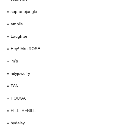
sopranojungle
amplis
Laughter
Hey! Mrs ROSE
im's
nityjewelry
TAN
HOUGA
FILLTHEBILL
bydaisy