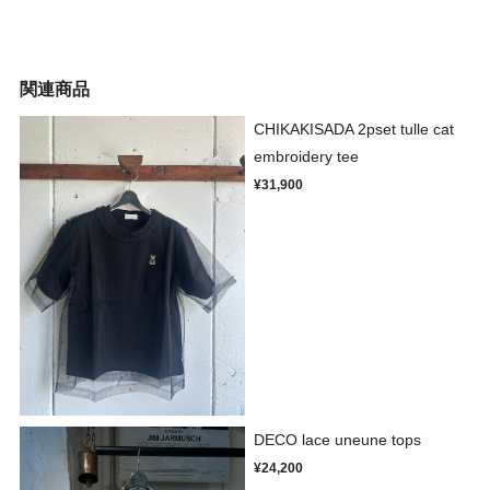
関連商品
CHIKAKISADA 2pset tulle cat
embroidery tee
¥31,900
DECO lace uneune tops
¥24,200