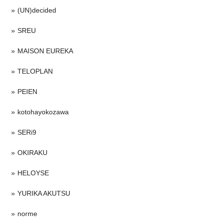
(UN)decided
SREU
MAISON EUREKA
TELOPLAN
PEIEN
kotohayokozawa
SERi9
OKIRAKU
HELOYSE
YURIKA AKUTSU
norme