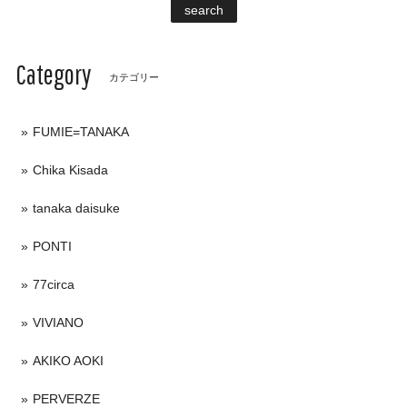
search
Category
カテゴリー
FUMIE=TANAKA
Chika Kisada
tanaka daisuke
PONTI
77circa
VIVIANO
AKIKO AOKI
PERVERZE