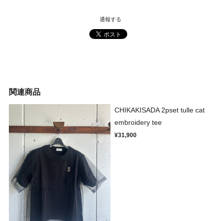
通報する
関連商品
CHIKAKISADA 2pset tulle cat
embroidery tee
¥31,900