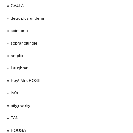
CA4LA
deux plus undemi
soimeme
sopranojungle
amplis
Laughter
Hey! Mrs ROSE
im's
nityjewelry
TAN
HOUGA