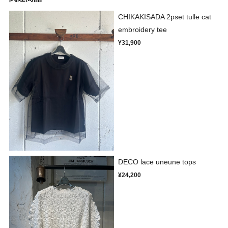
CHIKAKISADA 2pset tulle cat
embroidery tee
¥31,900
DECO lace uneune tops
¥24,200